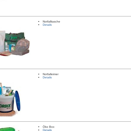
Notfalltasche
Details
Notfalleimer
Details
Öko Box
Details