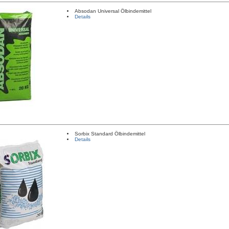
Absodan Universal Ölbindemittel
Details
Sorbix Standard Ölbindemittel
Details