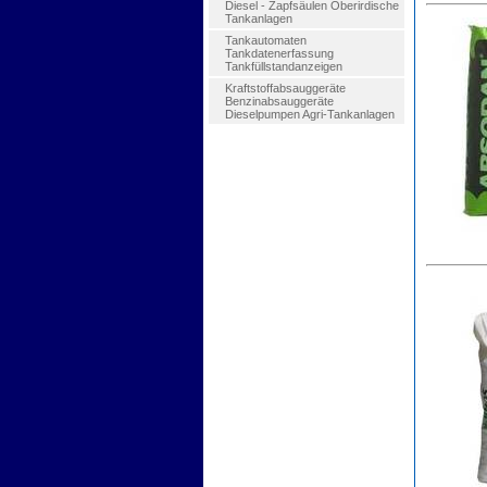
Diesel - Zapfsäulen Oberirdische
Tankanlagen
Tankautomaten
Tankdatenerfassung
Tankfüllstandanzeigen
Kraftstoffabsauggeräte
Benzinabsauggeräte
Dieselpumpen Agri-Tankanlagen