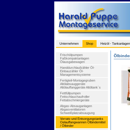
Unternehmen
Shop
Heizöl - Tankanlagen
Frischölpumpen
Ölbindem
Faßkompaktanlagen
Ölausgabewagen
Handdurchlaufzähler Öl-
Einbauzähler Öl-
Managementsysteme
Fertigteil-Montagegruben
Altölabsauggeräte
Altölauffanggeräte Altöltank`s
Fettfüllpumpen
Fettschlauchaufroller
Fettabschmiergeräte
Abgas-Absauganlagen
Abgasventilatoren
Schweißplatzabsaugung
Vorrats-und Entsorgungstanks
Oelauffangwannen Ölbindemittel
/ Ölbinder