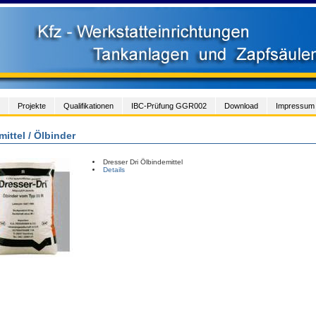
Projekte
Qualifikationen
IBC-Prüfung GGR002
Download
Impressum
ittel / Ölbinder
Dresser Dri Ölbindemittel
Details