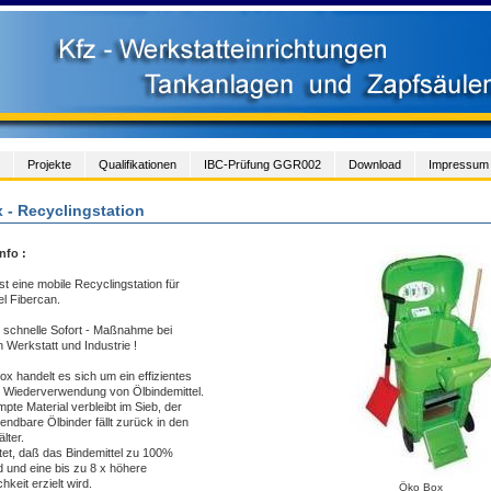
Projekte
Qualifikationen
IBC-Prüfung GGR002
Download
Impressum
 - Recyclingstation
nfo :
st eine mobile Recyclingstation für
el Fibercan.
ie schnelle Sofort - Maßnahme bei
n Werkstatt und Industrie !
ox handelt es sich um ein effizientes
 Wiederverwendung von Ölbindemittel.
pte Material verbleibt im Sieb, der
ndbare Ölbinder fällt zurück in den
lter.
tet, daß das Bindemittel zu 100%
d und eine bis zu 8 x höhere
chkeit erzielt wird.
Öko Box