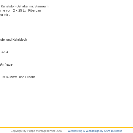
 Kunststoff-Behälter mit Stauraum
me von 2 x 25 Ltr. Fibercan
t mit :
t
ufel und Kehrblech
6.3254
f Anfrage
. 19 % Mwst. und Fracht
Copyright by Puppe Montageservice 2007
Webhosting & Webdesign by SAM Business