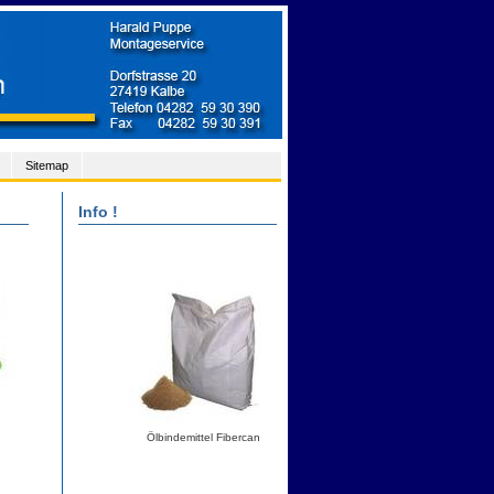
Sitemap
Info !
Ölbindemittel Fibercan