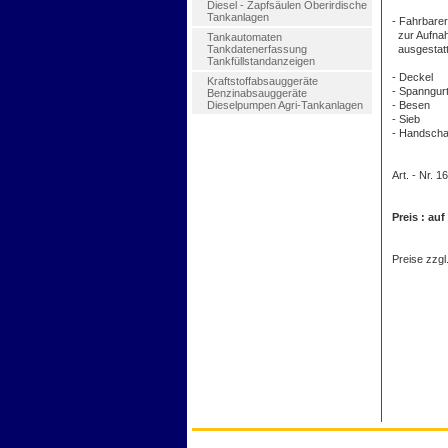
Diesel - Zapfsäulen Oberirdische
Tankanlagen
- Fahrbarer
zur Aufnah
Tankautomaten
Tankdatenerfassung
ausgestatte
Tankfüllstandanzeigen
- Deckel
Kraftstoffabsauggeräte
- Spanngur
Benzinabsauggeräte
Dieselpumpen Agri-Tankanlagen
- Besen
- Sieb
- Handscha
Art. - Nr. 1
Preis : au
Preise zzgl