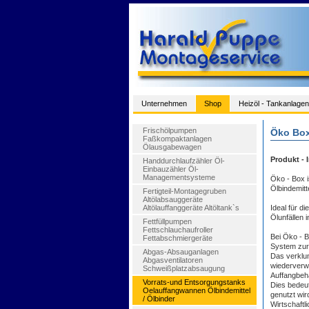
Unternehmen
Shop
Heizöl - Tankanlagen
Frischölpumpen
Öko Box
Faßkompaktanlagen
Ölausgabewagen
Produkt - I
Handdurchlaufzähler Öl-
Einbauzähler Öl-
Managementsysteme
Öko - Box i
Ölbindemitt
Fertigteil-Montagegruben
Altölabsauggeräte
Altölauffanggeräte Altöltank`s
Ideal für d
Ölunfällen i
Fettfüllpumpen
Fettschlauchaufroller
Bei Öko - B
Fettabschmiergeräte
System zur
Abgas-Absauganlagen
Das verklum
Abgasventilatoren
wiederverwe
Schweißplatzabsaugung
Auffangbehä
Vorrats-und Entsorgungstanks
Dies bedeu
Oelauffangwannen Ölbindemittel
genutzt wir
/ Ölbinder
Wirtschaftli