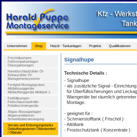
Unternehmen
Shop
Heizöl - Tankanlagen
Projekte
Qualifikationen
Frischölpumpen
Signalhupe
Faßkompaktanlagen
Ölausgabewagen
Handdurchlaufzähler Öl-
Technische Details :
Einbauzähler Öl-
Managementsysteme
- Signalhupe
Fertigteil-Montagegruben
- als zusätzliche Signal - Einrichtung
Altölabsauggeräte
für Überfüllsicherungen und Leckag
Altölauffanggeräte Altöltank`s
Warngeräte bei räumlich getrennter
Fettfüllpumpen
Fettschlauchaufroller
Montage.
Fettabschmiergeräte
Abgas-Absauganlagen
- geeignet für :
Abgasventilatoren
- Schmierstofftank ( Frischöl )
Schweißplatzabsaugung
- Altöltank
Vorrats-und Entsorgungstanks
Oelauffangwannen Ölbindemittel
- Frostschutztank ( Konzentrate )
/ Ölbinder