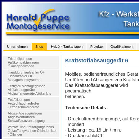
Unternehmen
Shop
Heizöl - Tankanlagen
Projekte
Qualifikationen
Frischölpumpen
Kraftstoffabsauggerät 6
Faßkompaktanlagen
Ölausgabewagen
Handdurchlaufzähler Öl-
Mobiles, bedienerfreundliches Gerä
Einbauzähler Öl-
Umfüllen und Absaugen von Kraftsto
Managementsysteme
Das Kraftstoffabsauggerät wird
Fertigteil-Montagegruben
Altölabsauggeräte
pneumatisch
Altölauffanggeräte Altöltank`s
betrieben.
Fettfüllpumpen
Fettschlauchaufroller
Fettabschmiergeräte
Technische Details :
Abgas-Absauganlagen
Abgasventilatoren
- Druckluftmembranpumpe, auf Kon
Schweißplatzabsaugung
montiert
Vorrats-und Entsorgungstanks
- Leistung : ca. 15 Ltr. / min.
Oelauffangwannen Ölbindemittel
/ Ölbinder
- Druckanschluß 1"