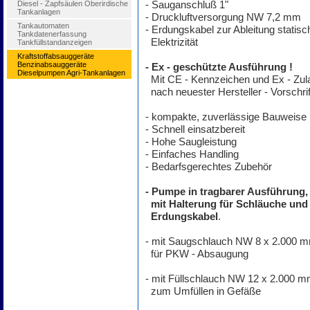
Diesel - Zapfsäulen Oberirdische
- Sauganschluß 1"
Tankanlagen
- Druckluftversorgung NW 7,2 mm
Tankautomaten
- Erdungskabel zur Ableitung statisc
Tankdatenerfassung
Elektrizität
Tankfüllstandanzeigen
Kraftstoffabsauggeräte
Benzinabsauggeräte
- Ex - geschützte Ausführung !
Dieselpumpen Agri-Tankanlagen
Mit CE - Kennzeichen und Ex - Zu
nach neuester Hersteller - Vorschrif
- kompakte, zuverlässige Bauweise
- Schnell einsatzbereit
- Hohe Saugleistung
- Einfaches Handling
- Bedarfsgerechtes Zubehör
- Pumpe in tragbarer Ausführung,
mit Halterung für Schläuche und
Erdungskabel
.
- mit Saugschlauch NW 8 x 2.000 
für PKW - Absaugung
- mit Füllschlauch NW 12 x 2.000 
zum Umfüllen in Gefäße